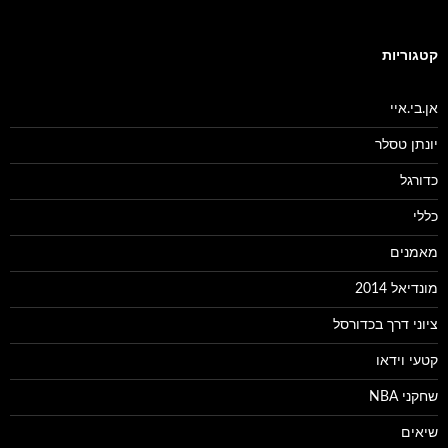
קטגוריות
אן.בי.איי
יונתן טסלר
כדורגל
כללי
מאמנים
מונדיאל 2014
ציוני דרך בכדורסל
קטעי וידאו
שחקני NBA
שיאים