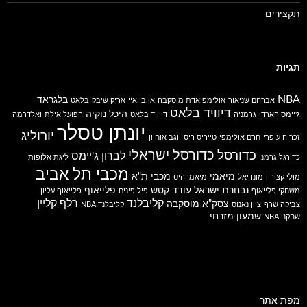
תקצירים
תגיות
NBA
בלגראד
אברהם שניאור
אולימפיאדת מוסקבה
אן.בי.איי
אריק שיבק
בלאט
דיוויד בלאט
היכל נוקיה
ג'יימס הארדן
גרמניה
דייויד בלאט
הפועל אילת
ואלדרמה
יונתן טסלר
יורוליג
זכריה עופרי
חרם אולימפי
טייריס ריס
יוגב אוחיון
כדורסל ישראלי
כדורסל
לברון ג'יימס
כדורגל גרמני
ליגת אלופות
מכבי תל אביב
מיאמי
מכבי ת"א
מולי קצורין
מונדיאל
מיאמי היט
נבחרת ישראל
עודד קטש
פלייאוף
משחקי פלייאוף
פיליפינים
פלייאוף עליון
קליבלנד
רלף קליין
צסק"א מוסקבה
צביקה שרף
ציון נאנוס
קליבלנד NBA
שמעון מזרחי
שחקני NBA
מפת אתר