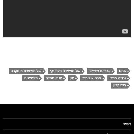
NBA
אברהם שניאור
אולימפיאדת הלסינקי
אולימפיאדת מוסקבה
זכריה עופרי
חרם אולימפי
יוון
יונתן טסלר
פיליפינים
רלף קליין
ראשי