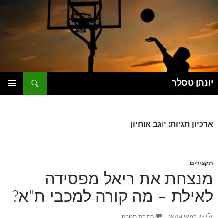
דלג
תוכן
חיפוש
יונתן טסלר
תפריט
ראשי
ארכיון תגיות: יוגב אוחיון
תקצירים
מנצחת את ריאל מפסידה
לאילת – מה קורה למכבי ת"א?
27 במאי 2014
כתיבת תגובה