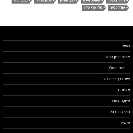
דיוויד בלאט
הפועל אילת
יוגב אוחיון
יונתן טסלר
מכבי ת"א
עודד קטש
פלייאוף עליון
ראשי
אודות יונתן טסלר
יונתן טסלר
ציוני דרך בכדורסל
מאמנים
שחקני NBA
חוקי הכדורסל
שיאים