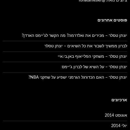
ציוצים מאת @YonatanTesler
פוסטים אחרונים
יונתן טסלר – מכירים את ואלדרמה? מה הקשר לג'יימס הארדן?
לברון ממשיך לשבור את כל השיאים – יונתן טסלר
יונתן טסלר – משחקי הפלייאוף באן.בי.איי
יונתן טסלר – על השיא של לברון ג'יימס
יונתן טסלר – האם הכדורגל הגרמני ישפיע על שחקני NBA?
ארכיונים
אוגוסט 2014
יולי 2014