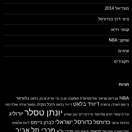
מונדיאל 2014
ציוני דרך בכדורסל
קטעי וידאו
שחקני NBA
שיאים
תקצירים
תגיות
NBA
בלגראד
אברהם שניאור
אולימפיאדת מוסקבה
אן.בי.איי
אריק שיבק
בלאט
דיוויד בלאט
היכל נוקיה
ג'יימס הארדן
גרמניה
דייויד בלאט
הפועל אילת
ואלדרמה
יונתן טסלר
יורוליג
זכריה עופרי
חרם אולימפי
טייריס ריס
יוגב אוחיון
כדורסל ישראלי
כדורסל
לברון ג'יימס
כדורגל גרמני
ליגת אלופות
מכבי תל אביב
מיאמי
מכבי ת"א
מולי קצורין
מונדיאל
מיאמי היט