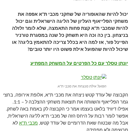
יכול להיות שהאופוריה של שחקני מכבי ת"א אפפה את
משחקי הפלייאוף העליון של הליגה הישראלית וגם יכול
להיות שמכבי ת"א קצת פחות התאמצה, שלא לומר זלזלה
בניצחון. בין כה וכה היא תשחק כל שנה במסגרת טורניר
הפיינל פור, אז למה היא בכלל צריכה להתאמץ בליגה? או
שיכול להיות שהפועל אילת פשוט היו יותר טובים?
יונתן טסלר עם כל הפרטים על המשחק המפתיע
הפועל אילת מנצחת את מכבי ת"א
הקבוצה של עודד קטש ניצחה את מכבי ת"א, אלופת אירופה, בחצי
גמר הפלייאוף והשוותה את תוצאות משחקי ההצלבה ל – 1:1.
אפילו דיוויד בלאט בעצמו אמר כי הקבוצה לק באמת באה לשחק.
אפשר לומר רבות על היחס הזה של מכבי ת"א לליגה הישראלית,
אבל מה שבטוח שאת הדרומיים של עודד קטש,
מכבי ת"א
לא
מרשימה ולא מפחידה.