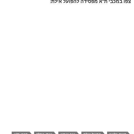
צפו במכבי ת"א מפסידה להפועל אילת: