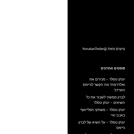
ציוצים מאת @YonatanTesler
פוסטים אחרונים
יונתן טסלר – מכירים את
ואלדרמה? מה הקשר לג'יימס
הארדן?
לברון ממשיך לשבור את כל
השיאים – יונתן טסלר
יונתן טסלר – משחקי הפלייאוף
באן.בי.איי
יונתן טסלר – על השיא של לברון
ג'יימס