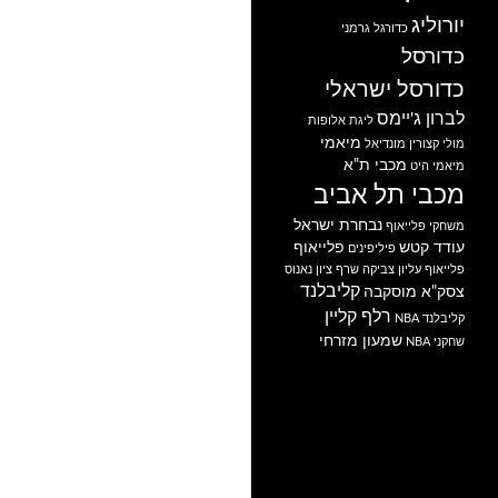
יורוליג
כדורגל גרמני
כדורסל
כדורסל ישראלי
לברון ג'יימס
ליגת אלופות
מיאמי
מולי קצורין
מונדיאל
מכבי ת"א
מיאמי היט
מכבי תל אביב
נבחרת ישראל
משחקי פלייאוף
עודד קטש
פלייאוף
פיליפינים
פלייאוף עליון
צביקה שרף
ציון נאנוס
קליבלנד
צסק"א מוסקבה
רלף קליין
קליבלנד NBA
שמעון מזרחי
שחקני NBA