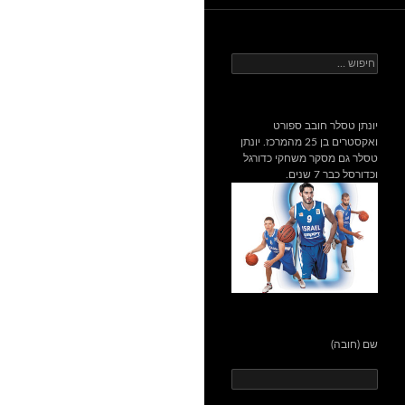
חיפוש:
יונתן טסלר חובב ספורט
ואקסטרים בן 25 מהמרכז. יונתן
טסלר גם מסקר משחקי כדורגל
וכדורסל כבר 7 שנים.
שם (חובה)