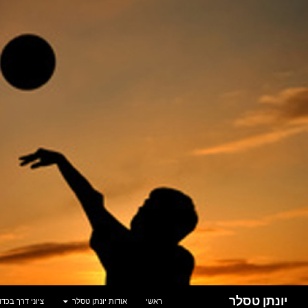
דלג
תוכן
חיפוש
יונתן טסלר
ראשי
אודות יונתן טסלר
ציוני דרך בכד