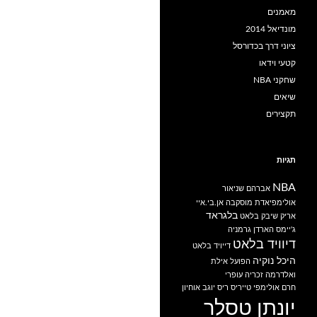
מאמנים
מונדיאל 2014
ציוני דרך בכדורסל
קטעי וידאו
שחקני NBA
שיאים
תקצירים
תגיות
NBA
אברהם שניאור
אולימפיאדת מוסקבה
אן.בי.איי
בלגראד
אריק שיבק
בלאט
ג'יימס הארדן
גרמניה
דיוויד בלאט
דייויד בלאט
היכל נוקיה
הפועל אילת
ואלדרמה
זכריה עופרי
חרם אולימפי
טייריס ריס
יוגב אוחיון
יונתן טסלר