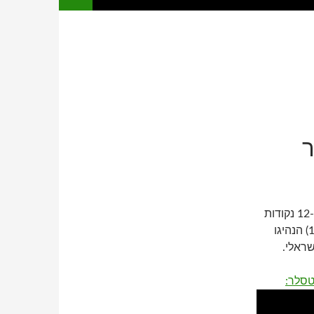
משחק כדורסל משוגע כזה לא רואים כל יום. מילאנו הובילה ב-12 נקודות
שתי דקות לסיום, אבל ריקי היקמן (26) יחד עם טייריס רייס (17) הנהיגו
ראלי.
 טסלר: