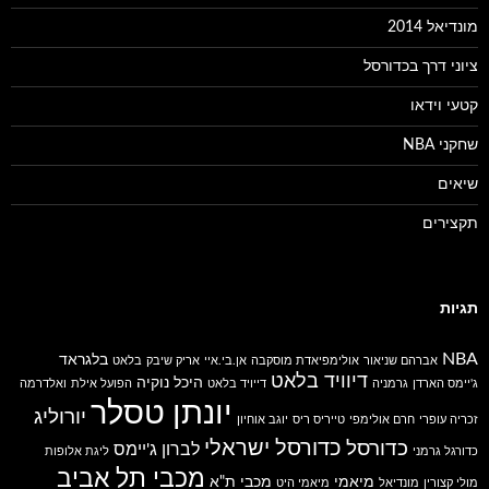
מונדיאל 2014
ציוני דרך בכדורסל
קטעי וידאו
שחקני NBA
שיאים
תקצירים
תגיות
NBA
בלגראד
אברהם שניאור
אולימפיאדת מוסקבה
אן.בי.איי
אריק שיבק
בלאט
דיוויד בלאט
היכל נוקיה
ג'יימס הארדן
גרמניה
דייויד בלאט
הפועל אילת
ואלדרמה
יונתן טסלר
יורוליג
זכריה עופרי
חרם אולימפי
טייריס ריס
יוגב אוחיון
כדורסל ישראלי
כדורסל
לברון ג'יימס
כדורגל גרמני
ליגת אלופות
מכבי תל אביב
מיאמי
מכבי ת"א
מולי קצורין
מונדיאל
מיאמי היט